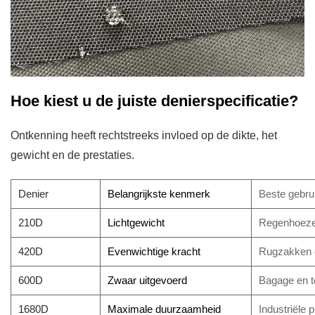
Hoe kiest u de juiste denierspecificatie?
Ontkenning heeft rechtstreeks invloed op de dikte, het
gewicht en de prestaties.
Denier
Belangrijkste kenmerk
Beste gebru
210D
Lichtgewicht
Regenhoeze
420D
Evenwichtige kracht
Rugzakken 
600D
Zwaar uitgevoerd
Bagage en t
1680D
Maximale duurzaamheid
Industriële 