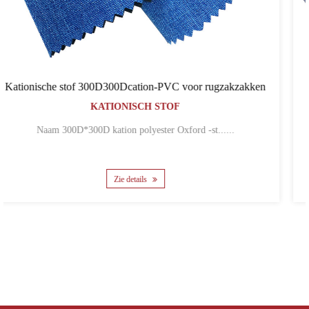
zakzakken
PVC kationische stof 600D600D64Tcation
KATIONISCH STOF
....
Naam 600D*600D*64T kation polyester Oxford...
Zie details