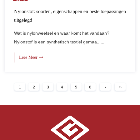
May
Nylonstof: soorten, eigenschappen en beste toepassingen
uitgelegd
Wat is nylonweefsel en waar komt het vandaan?
Nylonstof is een synthetisch textiel gemaa......
Lees Meer
1
2
3
4
5
6
›
››