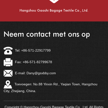
Hangzhou Gaoshi Bagage Textile Co., Ltd.
Neem contact met ons op
Tel: +86-571-22917799
Fax: +86-571-82799678
E-mail:
Dany@gsxbby.com
Toevoegen: No.88 Yinxin Rd., Yaqian Town, Hangzhou
City, Zhejiang, China.
Copyright © Hangzhou Gaoshi Bagage Textile Co., Ltd. All Rights