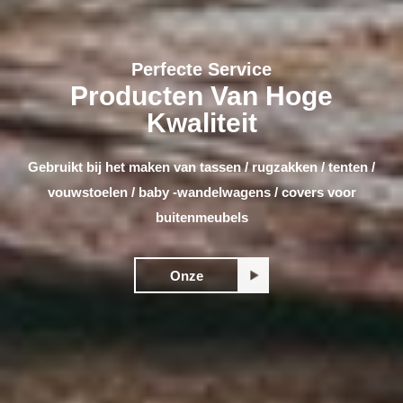
Perfecte Service
Producten Van Hoge
Kwaliteit
Gebruikt bij het maken van tassen / rugzakken / tenten /
vouwstoelen / baby -wandelwagens / covers voor
buitenmeubels
Onze
Producten